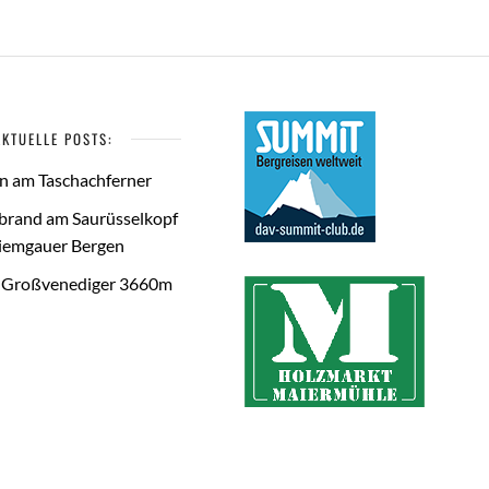
AKTUELLE POSTS:
rn am Taschachferner
brand am Saurüsselkopf
hiemgauer Bergen
m Großvenediger 3660m