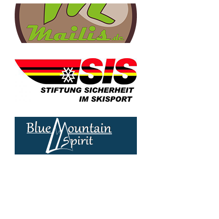
© Web by
Chiemgau-Websites