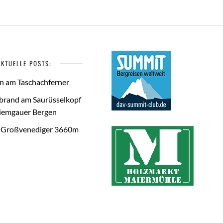
AKTUELLE POSTS:
rn am Taschachferner
brand am Saurüsselkopf
hiemgauer Bergen
m Großvenediger 3660m