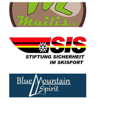
© Web by
Chiemgau-Websites